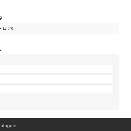
kg
 × 14 cm
s
talogues