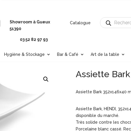
Recherche
Showroom à Gueux
Catalogue
de
produits
51390
03 52 82 97 93
Hygiène & Stockage
Bar & Café
Art de la table
Assiette Bar
Assiette Bark 352x146x40 
Assiette Bark, HENDI, 352x1
disponible du marché.
Très solide contre les chocs
Porcelaine blanc cassé. Rec