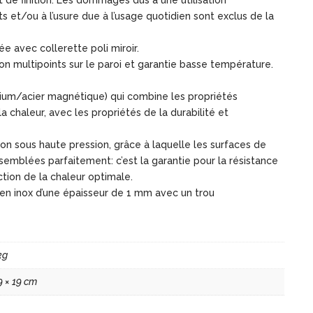
 de finition. Les dommages dus à une utilisation
s et/ou à l’usure due à l’usage quotidien sont exclus de la
née avec collerette poli miroir.
on multipoints sur le paroi et garantie basse température.
ium/acier magnétique) qui combine les propriétés
a chaleur, avec les propriétés de la durabilité et
ion sous haute pression, grâce à laquelle les surfaces de
semblées parfaitement: c’est la garantie pour la résistance
ction de la chaleur optimale.
en inox d’une épaisseur de 1 mm avec un trou
kg
9 × 19 cm