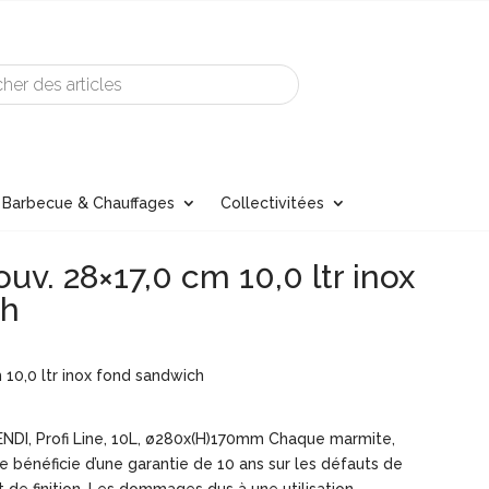
Barbecue & Chauffages
Collectivitées
ouv. 28×17,0 cm 10,0 ltr inox
ch
 10,0 ltr inox fond sandwich
ENDI, Profi Line, 10L, ø280x(H)170mm Chaque marmite,
e bénéficie d’une garantie de 10 ans sur les défauts de