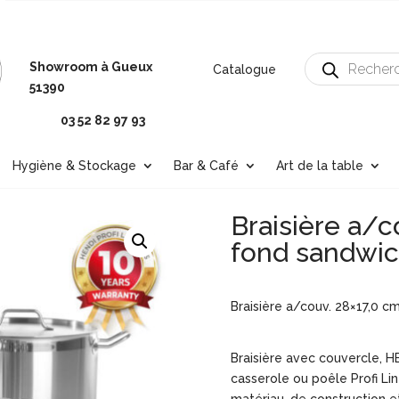
Recherche
Showroom à Gueux
Catalogue
de
produits
51390
03 52 82 97 93
Hygiène & Stockage
Bar & Café
Art de la table
Braisière a/c
fond sandwi
Braisière a/couv. 28×17,0 cm
Braisière avec couvercle, H
casserole ou poêle Profi Lin