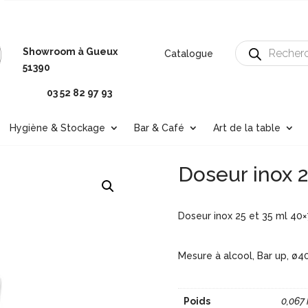
Recherche
Showroom à Gueux
Catalogue
de
produits
51390
03 52 82 97 93
Hygiène & Stockage
Bar & Café
Art de la table
Doseur inox 2
Doseur inox 25 et 35 ml 40×
Mesure à alcool, Bar up, ø40
Poids
0,067